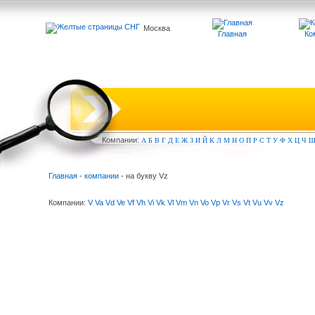
Москва
Главная
Ко
Компа
нии:
А
Б
В
Г
Д
Е
Ж
З
И
Й
К
Л
М
Н
О
П
Р
С
Т
У
Ф
Х
Ц
Ч
Главная
-
компании
- на букву Vz
Компании:
V
Va
Vd
Ve
Vf
Vh
Vi
Vk
Vl
Vm
Vn
Vo
Vp
Vr
Vs
Vt
Vu
Vv
Vz