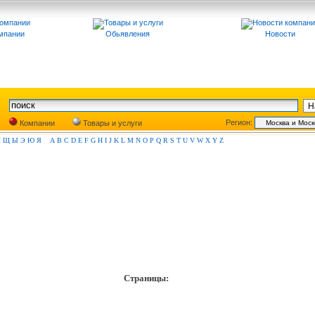
мпании
Обьявления
Новости
Регион:
Компании
Товары и услуги
Ш
Щ
Ы
Э
Ю
Я
A
B
C
D
E
F
G
H
I
J
K
L
M
N
O
P
Q
R
S
T
U
V
W
X
Y
Z
Страницы: