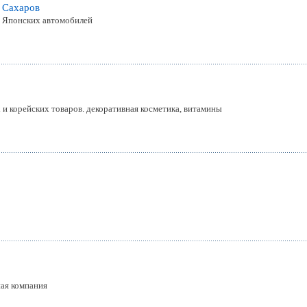
П Сахаров
я Японских автомобилей
 и корейских товаров. декоративная косметика, витамины
ая компания