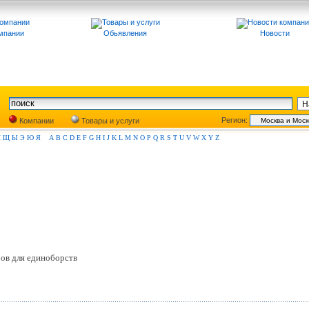
мпании
Обьявления
Новости
Регион:
Компании
Товары и услуги
Ш
Щ
Ы
Э
Ю
Я
A
B
C
D
E
F
G
H
I
J
K
L
M
N
O
P
Q
R
S
T
U
V
W
X
Y
Z
ов для единоборств