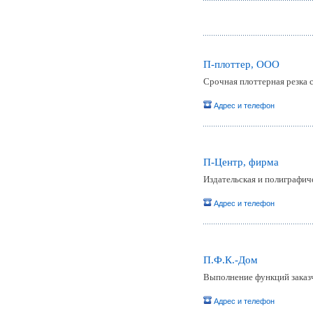
П-плоттер, ООО
Срочная плоттерная резка
Адрес и телефон
П-Центр, фирма
Издательская и полиграфич
Адрес и телефон
П.Ф.К.-Дом
Выполнение функций заказч
Адрес и телефон