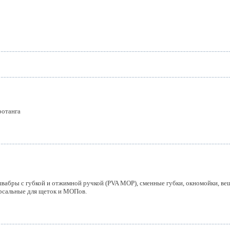
ротанга
швабры с губкой и отжимной ручкой (PVA MOP), сменные губки, окномойки, ве
рсальные для щеток и МОПов.