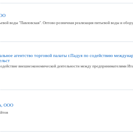
ООО
ьевой воды "Павловская". Оптово-розничная реализация питьевой воды и обору
альное агентство торговой палаты г.Падуя по содействию междун
ельст
действие внешнеэкономической деятельности между предпринимателями Итали
а, ООО
айтов