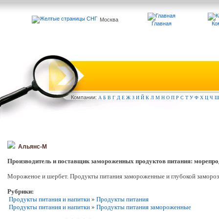
Москва
Главная
Ко
Компа
нии:
А
Б
В
Г
Д
Е
Ж
З
И
Й
К
Л
М
Н
О
П
Р
С
Т
У
Ф
Х
Ц
Ч
Альянс-М
Производитель и поставщик замороженных продуктов питания: морепрод
Мороженое и шербет. Продукты питания замороженные и глубокой заморо
Рубрики:
Продукты питания и напитки
»
Продукты питания
Продукты питания и напитки
»
Продукты питания замороженные