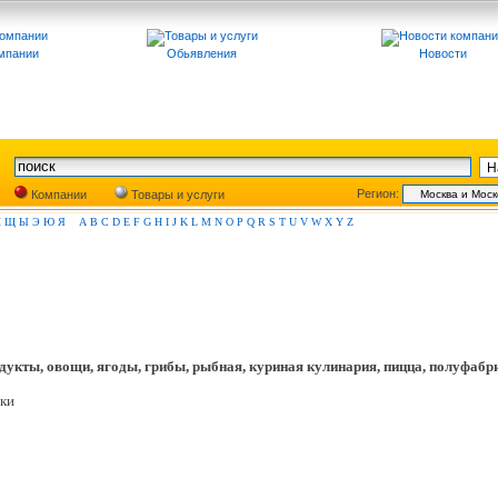
мпании
Обьявления
Новости
Регион:
Компании
Товары и услуги
Ш
Щ
Ы
Э
Ю
Я
A
B
C
D
E
F
G
H
I
J
K
L
M
N
O
P
Q
R
S
T
U
V
W
X
Y
Z
укты, овощи, ягоды, грибы, рыбная, куриная кулинария, пицца, полуфабр
зки