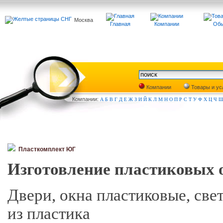
Москва
Главная
Компании
Обь
Компании
Товары и ус
Компа
нии:
А
Б
В
Г
Д
Е
Ж
З
И
Й
К
Л
М
Н
О
П
Р
С
Т
У
Ф
Х
Ц
Ч
Пласткомплект ЮГ
Изготовление пластиковых 
Двери, окна пластиковые, све
из пластика