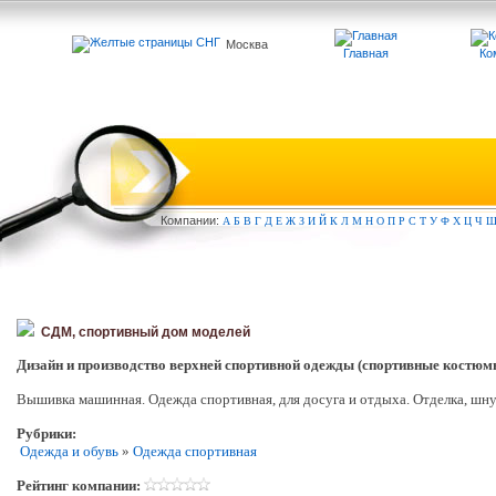
Москва
Главная
Ко
Компа
нии:
А
Б
В
Г
Д
Е
Ж
З
И
Й
К
Л
М
Н
О
П
Р
С
Т
У
Ф
Х
Ц
Ч
СДМ, спортивный дом моделей
Дизайн и производство верхней спортивной одежды (спортивные костюм
Вышивка машинная. Одежда спортивная, для досуга и отдыха. Отделка, шну
Рубрики:
Одежда и обувь
»
Одежда спортивная
Рейтинг компании: