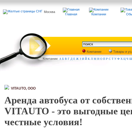
Москва
Главная
Компании
Обь
Компании
Товары и ус
Компа
нии:
А
Б
В
Г
Д
Е
Ж
З
И
Й
К
Л
М
Н
О
П
Р
С
Т
У
Ф
Х
Ц
Ч
VITAUTO, ООО
Аренда автобуса от собствен
VITAUTO - это выгодные це
честные условия!