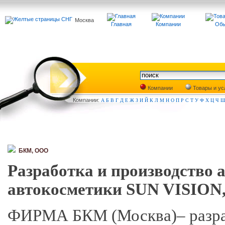
Москва
Главная
Компании
Обь
Компании
Товары и ус
Компа
нии:
А
Б
В
Г
Д
Е
Ж
З
И
Й
К
Л
М
Н
О
П
Р
С
Т
У
Ф
Х
Ц
Ч
БКМ, ООО
Разработка и производство
автокосметики SUN VISION,
ФИРМА БКМ (Москва)– разраб