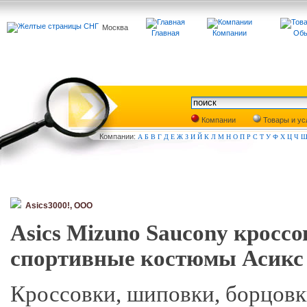
Москва
Главная
Компании
Обь
Компании
Товары и ус
Компа
нии:
А
Б
В
Г
Д
Е
Ж
З
И
Й
К
Л
М
Н
О
П
Р
С
Т
У
Ф
Х
Ц
Ч
Asics3000!, ООО
Asics Mizuno Saucony кросс
спортивные костюмы Асикс
Кроссовки, шиповки, борцов