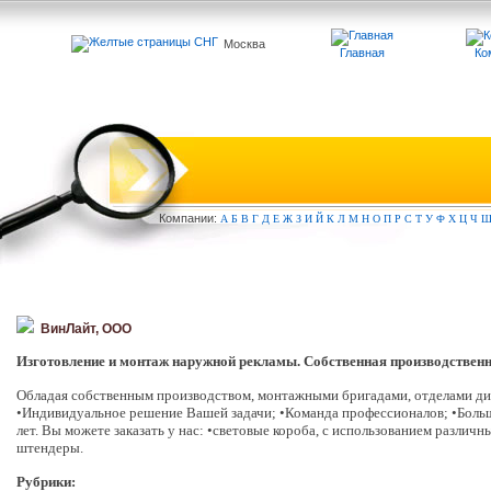
Москва
Главная
Ко
Компа
нии:
А
Б
В
Г
Д
Е
Ж
З
И
Й
К
Л
М
Н
О
П
Р
С
Т
У
Ф
Х
Ц
Ч
ВинЛайт, ООО
Изготовление и монтаж наружной рекламы. Собственная производственна
Обладая собственным производством, монтажными бригадами, отделами диз
•Индивидуальное решение Вашей задачи; •Команда профессионалов; •Большо
лет. Вы можете заказать у нас: •световые короба, с использованием различ
штендеры.
Рубрики: