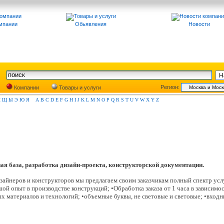
мпании
Обьявления
Новости
Регион:
Компании
Товары и услуги
Ш
Щ
Ы
Э
Ю
Я
A
B
C
D
E
F
G
H
I
J
K
L
M
N
O
P
Q
R
S
T
U
V
W
X
Y
Z
я база, разработка дизайн-проекта, конструкторской документации.
айнеров и конструкторов мы предлагаем своим заказчикам полный спектр ус
й опыт в производстве конструкций; •Обработка заказа от 1 часа в зависимо
ных материалов и технологий; •объемные буквы, не световые и световые; •вход