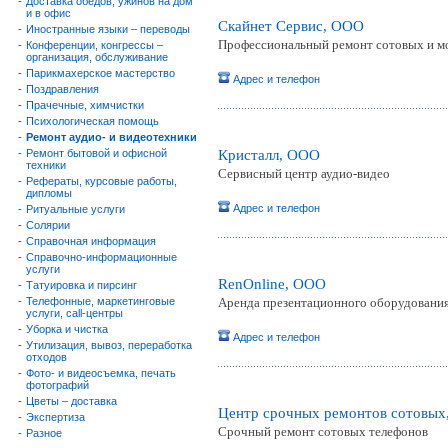
-
Доставка обедов, ужинов на дом
и в офис
Скайнет Сервис, ООО
-
Иностранные языки – переводы
Профессиональный ремонт сотовых и м
-
Конференции, конгрессы –
организация, обслуживание
-
Парикмахерское мастерство
Адрес и телефон
-
Поздравления
-
Прачечные, химчистки
-
Психологическая помощь
-
Ремонт аудио- и видеотехники
-
Ремонт бытовой и офисной
Кристалл, ООО
техники
Сервисный центр аудио-видео
-
Рефераты, курсовые работы,
дипломы
Адрес и телефон
-
Ритуальные услуги
-
Солярии
-
Справочная информация
-
Справочно-информационные
услуги
RenOnline, ООО
-
Татуировка и пирсинг
-
Телефонные, маркетинговые
Аренда презентационного оборудовани
услуги, call-центры
-
Уборка и чистка
Адрес и телефон
-
Утилизация, вывоз, переработка
отходов
-
Фото- и видеосъемка, печать
фотографий
-
Цветы – доставка
Центр срочных ремонтов сотовых
-
Экспертиза
Срочный ремонт сотовых телефонов
-
Разное