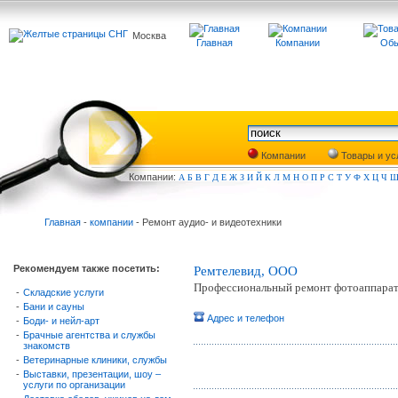
Москва
Главная
Компании
Обь
Компании
Товары и ус
Компа
нии:
А
Б
В
Г
Д
Е
Ж
З
И
Й
К
Л
М
Н
О
П
Р
С
Т
У
Ф
Х
Ц
Ч
Главная
-
компании
- Ремонт аудио- и видеотехники
Рекомендуем также посетить:
Ремтелевид, ООО
Профессиональный ремонт фотоаппарато
-
Складские услуги
-
Бани и сауны
Адрес и телефон
-
Боди- и нейл-арт
-
Брачные агентства и службы
знакомств
-
Ветеринарные клиники, службы
-
Выставки, презентации, шоу –
услуги по организации