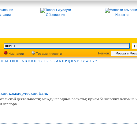
мпании
Обьявления
Новости
Регион:
Компании
Товары и услуги
Ш
Щ
Ы
Э
Ю
Я
A
B
C
D
E
F
G
H
I
J
K
L
M
N
O
P
Q
R
S
T
U
V
W
X
Y
Z
ский коммерческий банк
ельской деятельности; международные расчеты; прием банковских чеков на ин
 и корпора