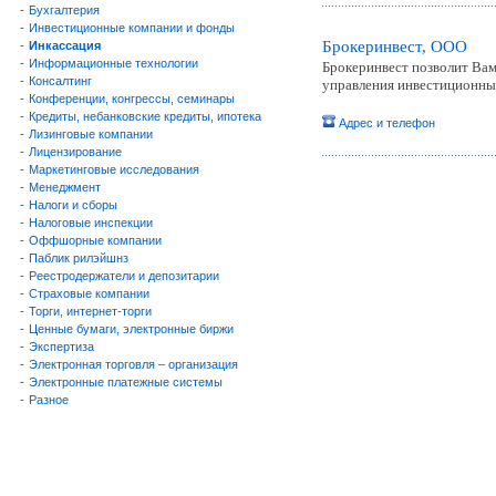
-
Бухгалтерия
-
Инвестиционные компании и фонды
Брокеринвест, ООО
-
Инкассация
-
Информационные технологии
Брокеринвест позволит Вам
-
Консалтинг
управления инвестиционны
-
Конференции, конгрессы, семинары
-
Кредиты, небанковские кредиты, ипотека
Адрес и телефон
-
Лизинговые компании
-
Лицензирование
-
Маркетинговые исследования
-
Менеджмент
-
Налоги и сборы
-
Налоговые инспекции
-
Оффшорные компании
-
Паблик рилэйшнз
-
Реестродержатели и депозитарии
-
Страховые компании
-
Торги, интернет-торги
-
Ценные бумаги, электронные биржи
-
Экспертиза
-
Электронная торговля – организация
-
Электронные платежные системы
-
Разное