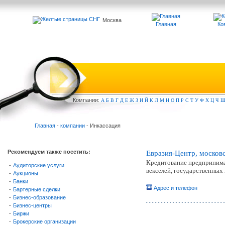
Москва
Главная
Ко
Компа
нии:
А
Б
В
Г
Д
Е
Ж
З
И
Й
К
Л
М
Н
О
П
Р
С
Т
У
Ф
Х
Ц
Ч
Главная
-
компании
- Инкассация
Рекомендуем также посетить:
Евразия-Центр, москов
Кредитование предпринимат
-
Аудиторские услуги
векселей, государственных
-
Аукционы
-
Банки
Адрес и телефон
-
Бартерные сделки
-
Бизнес-образование
-
Бизнес-центры
-
Биржи
-
Брокерские организации