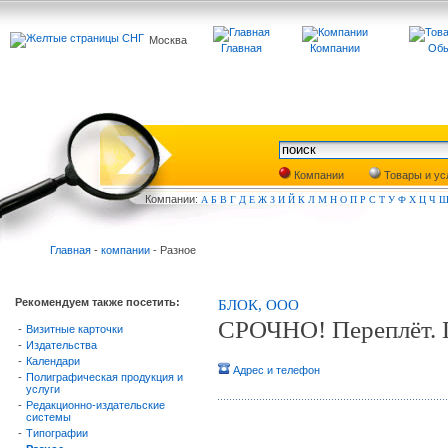
Москва
Главная
Компании
Обь
Компании
Товары и ус
Компа
нии:
А
Б
В
Г
Д
Е
Ж
З
И
Й
К
Л
М
Н
О
П
Р
С
Т
У
Ф
Х
Ц
Ч
Главная
-
компании
- Разное
Рекомендуем также посетить:
БЛОК, ООО
СРОЧНО! Переплёт. 
-
Визитные карточки
-
Издательства
-
Календари
Адрес и телефон
-
Полиграфическая продукция и
услуги
-
Редакционно-издательские
системы
-
Типографии