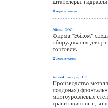
штабелеры, гидравли
Адрес и телефон
Эйком, ООО
Фирма "Эйком" специ
оборудования для ра
торговли.
Адрес и телефон
АфинаПремиум, ТПГ
Производство металл
поддонах) фронтальны
многоуровневые стел
гравитационные, конс