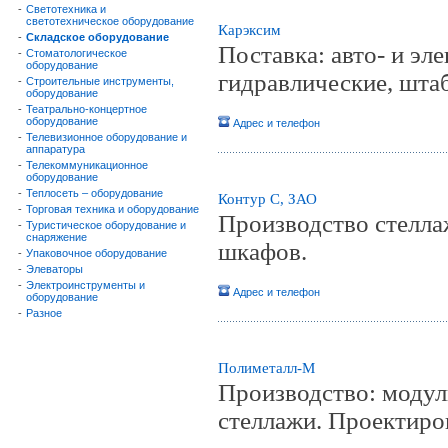
-
Светотехника и
светотехническое оборудование
Карэксим
-
Складское оборудование
Поставка: авто- и эл
-
Стоматологическое
оборудование
гидравлические, штаб
-
Строительные инструменты,
оборудование
-
Театрально-концертное
оборудование
Адрес и телефон
-
Телевизионное оборудование и
аппаратура
-
Телекоммуникационное
оборудование
-
Теплосеть – оборудование
Контур С, ЗАО
-
Торговая техника и оборудование
Производство стелла
-
Туристическое оборудование и
снаряжение
шкафов.
-
Упаковочное оборудование
-
Элеваторы
-
Электроинструменты и
Адрес и телефон
оборудование
-
Разное
Полиметалл-М
Производство: модул
стеллажи. Проектиро