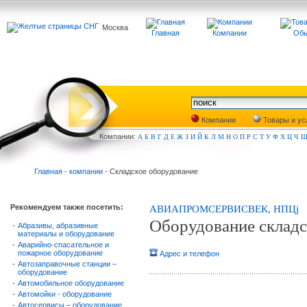
Москва
Главная
Компании
Обь
Компании
Товары и ус
Компа
нии:
А
Б
В
Г
Д
Е
Ж
З
И
Й
К
Л
М
Н
О
П
Р
С
Т
У
Ф
Х
Ц
Ч
Главная
-
компании
- Складское оборудование
Рекомендуем также посетить:
АВИАПРОМСЕРВИСВЕК, НПЦj
Оборудование складс
-
Абразивы, абразивные
материалы и оборудование
-
Аварийно-спасательное и
пожарное оборудование
Адрес и телефон
-
Автозаправочные станции –
оборудование
-
Автомобильное оборудование
-
Автомойки - оборудование
-
Автосервисы – оборудование