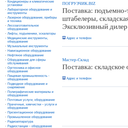
-
Кондиционеры и климатические
ПОГРУЗЧИК.BIZ
установки
Поставка: подъемно-
-
Лабораторное оборудование и
инструменты
штабелеры, складская
-
Лазерное оборудование, приборы
и техника
Эксклюзивный дилер 
-
Лесозаготовительное
оборудование
-
Лифты, подъемники, эскалаторы
-
Медицинские инструменты,
Адрес и телефон
оборудование
-
Музыкальные инструменты
-
Навигационное оборудование
-
Нефтяное оборудование
Мастер-Склад
-
Оборудование для сферы
обслуживания
Поставка: складское 
-
Оргтехника и офисное
оборудование
-
Пищевая промышленность -
Адрес и телефон
оборудование
-
Подводное оборудование и
снаряжение
-
Полиграфические материалы и
оборудование
-
Почтовые услуги, оборудование
-
Прачечные, химчистки – услуги и
оборудование
-
Презентационное оборудование
-
Промышленное оборудование
-
Радиоаппаратура
-
Радиостанции – оборудование