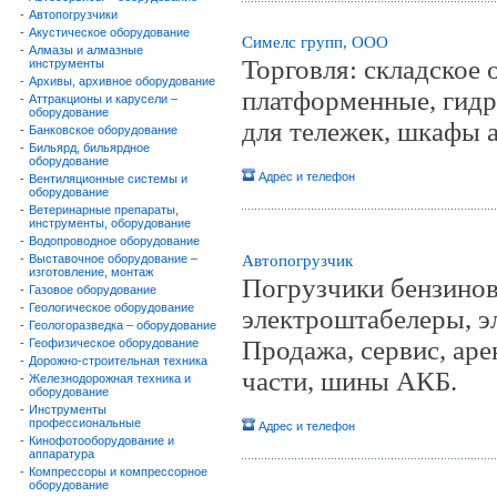
-
Автопогрузчики
-
Акустическое оборудование
Симелс групп, ООО
-
Алмазы и алмазные
Торговля: складское 
инструменты
-
Архивы, архивное оборудование
платформенные, гидр
-
Аттракционы и карусели –
оборудование
для тележек, шкафы 
-
Банковское оборудование
-
Бильярд, бильярдное
оборудование
Адрес и телефон
-
Вентиляционные системы и
оборудование
-
Ветеринарные препараты,
инструменты, оборудование
-
Водопроводное оборудование
-
Выставочное оборудование –
Автопогрузчик
изготовление, монтаж
Погрузчики бензинов
-
Газовое оборудование
-
Геологическое оборудование
электроштабелеры, э
-
Геологоразведка – оборудование
Продажа, сервис, аре
-
Геофизическое оборудование
-
Дорожно-строительная техника
части, шины АКБ.
-
Железнодорожная техника и
оборудование
-
Инструменты
профессиональные
Адрес и телефон
-
Кинофотооборудование и
аппаратура
-
Компрессоры и компрессорное
оборудование