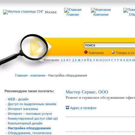
Москва
Главная
Компании
Обь
Компании
Товары и ус
Компа
нии:
А
Б
В
Г
Д
Е
Ж
З
И
Й
К
Л
М
Н
О
П
Р
С
Т
У
Ф
Х
Ц
Ч
Главная
-
компании
- Настройка оборудования
Рекомендуем также посетить:
Мастер Сервис, ООО
Ремонт и сервисное обслуживание офис
-
WEB - дизайн
-
Доступ по выделенным линиям
Адрес и телефон
-
Интернет магазины
-
Интернет – почтовые услуги
-
Коммутируемый доступ (dial-up)
-
Компьютерный дизайн
-
Настройка оборудования
-
Оборудование, техническое