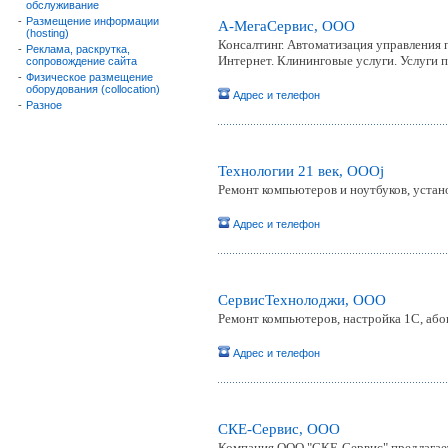
обслуживание
-
Размещение информации
А-МегаСервис, ООО
(hosting)
Консалтинг. Автоматизация управления 
-
Реклама, раскрутка,
Интернет. Клининговые услуги. Услуги 
сопровождение сайта
-
Физическое размещение
оборудования (collocation)
Адрес и телефон
-
Разное
Технологии 21 век, ОООj
Ремонт компьютеров и ноутбуков, устан
Адрес и телефон
СервисТехнолоджи, ООО
Ремонт компьютеров, настройка 1С, аб
Адрес и телефон
СКЕ-Сервис, ООО
Компания ООО "СКЕ-Сервис" предлагает